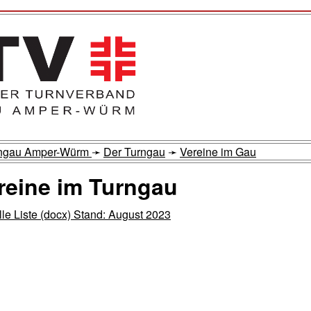
rngau Amper-Würm
➛
Der Turngau
➛
Vereine im Gau
reine im Turngau
lle Liste (docx) Stand: August 2023